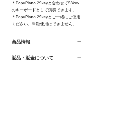
＊PopuPiano 29keyと合わせて53key
のキーボードとして演奏できます。
＊PopuPiano 29keyとご一緒にご使用
ください。単独使用はできません。
商品情報
PopuPiano ExtraPiano WH
返品・返金について
(ポピュピアノエクストラピアノ・ホ
【初期不良品商品】新品の初期不良に
ワイト)
商品の配送について
つきましては、返送送料を弊社の負担
にて対応させていただきます。初期不
＊拡張用24key キーボード、色：白、
お買い上げ金額合計税込10,000円
良が確認できた場合は商品到着後7日
ポピュバッグ(大)付属
以上のご注文で全国送料無料で
以内にご連絡をお願いいたします。商
す。
品到着後7日経過以降のご対応は致し
＊付属品：ポピュバッグ(大) x 1
お買い上げ金額合計税込10,000円
HOME
かねます。ただし、代替え品がご用意
以下のご注文の場合は送料を別途
できない商品に付きましては、修理,
ABOUT
ご請求させていただきます。金額
もしくはご返金にてご対応させていた
は荷物の大きさ・重さにより異な
NEWS
だく場合がございますので予めご了承
ります。
ください。