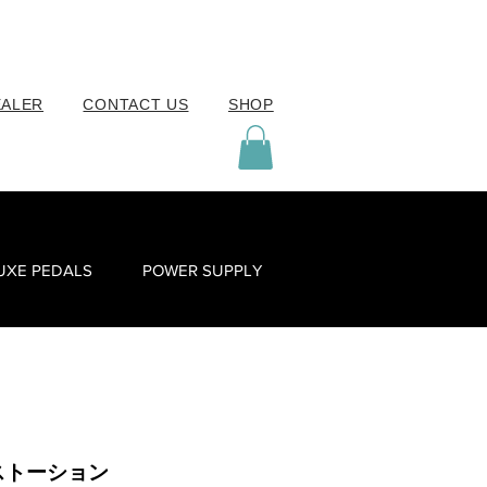
EALER
CONTACT US
SHOP
UXE PEDALS
POWER SUPPLY
ストーション