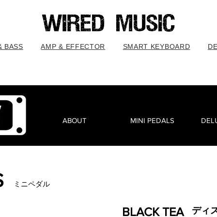
& BASS
AMP & EFFECTOR
SMART KEYBOARD
D
ABOUT
MINI PEDALS
DEL
S
ミニペダル
BLACK TEA
ディ