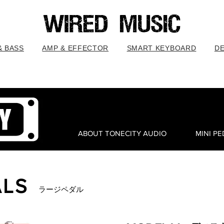
& BASS
AMP & EFFECTOR
SMART KEYBOARD
D
ABOUT TONECITY AUDIO
MINI P
ALS
ラージペダル