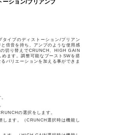
ストーション/プリアンプ
プタイプのディストーション/プリアン
ジと倍音を持ち、アンプのような使用感
の切り替えでCRUNCH、HIGH GAIN
しめます。調整可能なブーストSWを搭
なるバリエーションを加える事ができま
す。
す。
IN/CRUNCHの選択をします。
を調整します。（CRUNCH選択時は機能し
します。（HIGH GAIN選択時は機能し