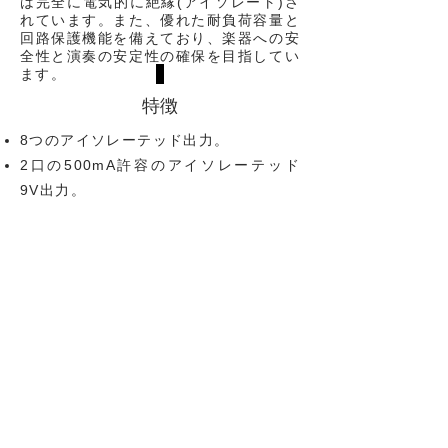
は完全に電気的に絶縁(アイソレート)さ
れています。また、優れた耐負荷容量と
回路保護機能を備えており、楽器への安
全性と演奏の安定性の確保を目指してい
ます。
特徴
8つのアイソレーテッド
出力。
2口の500mA許容のアイソレーテッド
9V出力。
4口の200mA許容の
アイソレーテッド
9V出力。
1口の200mA許容のアイソレーテッド
9V/12V出力(切替)。
1口の200mA許容のアイソレーテッド
9V/18V出力(切替)。
各出力とDC入力に個別の
ステータス
LED。
デュアルショートサーキット保護システ
ム及び電圧補正機能付きUHS ICを搭